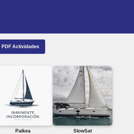
PDF Actividades
Paikea
SlowSat