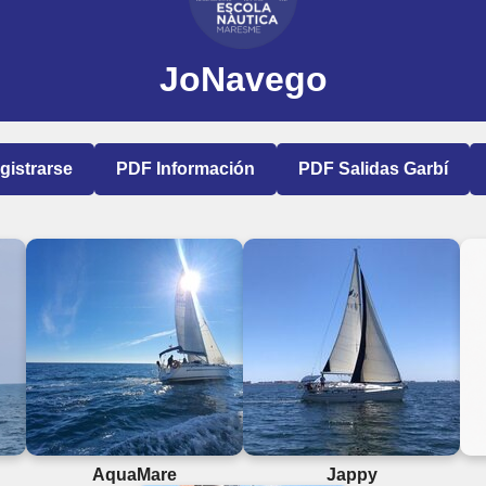
JoNavego
gistrarse
PDF Información
PDF Salidas Garbí
AquaMare
Jappy